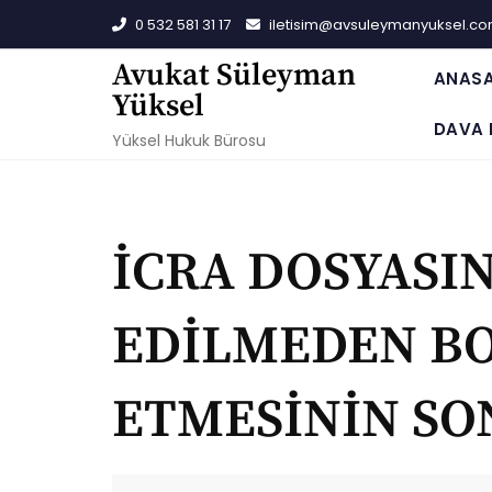
Skip
0 532 581 31 17
iletisim@avsuleymanyuksel.c
to
content
Avukat Süleyman
ANAS
Yüksel
DAVA 
Yüksel Hukuk Bürosu
İCRA DOSYASI
EDİLMEDEN BO
ETMESİNİN SO