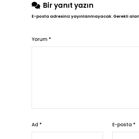
Bir yanıt yazın
ETMESİNİN
SONUÇLARI
E-posta adresiniz yayınlanmayacak.
Gerekli ala
NELERDİR?
Yorum
*
Ad
*
E-posta
*