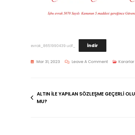
İndir
evrak_8651990439.udf_
On
Mar 31, 2023
Leave A Comment
Kararlar
İCRA
DOSYASINDA
ÖDEME
Yazı
EMRİ
ALTIN İLE YAPILAN SÖZLEŞME GEÇERLİ OL
TEBLİĞ
MU?
gezinmesi
EDİLMEDEN
BORÇLUNUN
KENDİLİĞİNDEN
İTİRAZ