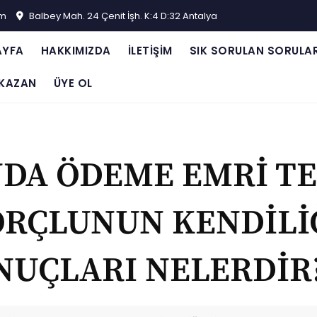
om
Balbey Mah. 24 Çenit İşh. K:4 D:32 Antalya
AYFA
HAKKIMIZDA
İLETIŞIM
SIK SORULAN SORULA
KAZAN
ÜYE OL
NDA ÖDEME EMRİ TE
RÇLUNUN KENDİLİĞ
NUÇLARI NELERDİR