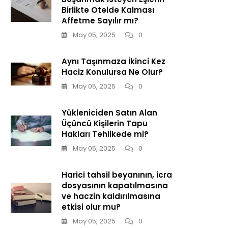
Birlikte Otelde Kalması
Affetme Sayılır mı?
May 05, 2025
0
Aynı Taşınmaza İkinci Kez
Haciz Konulursa Ne Olur?
May 05, 2025
0
Yükleniciden Satın Alan
Üçüncü Kişilerin Tapu
Hakları Tehlikede mi?
May 05, 2025
0
Harici tahsil beyanının, icra
dosyasının kapatılmasına
ve haczin kaldırılmasına
etkisi olur mu?
May 05, 2025
0