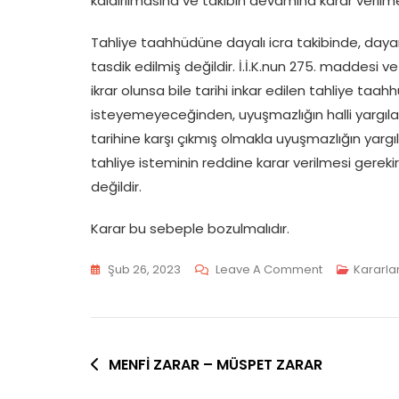
kaldırılmasına ve takibin devamına karar verilmes
Tahliye taahhüdüne dayalı icra takibinde, day
tasdik edilmiş değildir. İ.İ.K.nun 275. maddesi ve 
ikrar olunsa bile tarihi inkar edilen tahliye taahh
isteyemeyeceğinden, uyuşmazlığın halli yargıla
tarihine karşı çıkmış olmakla uyuşmazlığın yargı
tahliye isteminin reddine karar verilmesi gerekir
değildir.
Karar bu sebeple bozulmalıdır.
On
Şub 26, 2023
Leave A Comment
Kararla
TAHLİYE
TAAHHÜDÜ
Yazı
MENFİ ZARAR – MÜSPET ZARAR
gezinmesi