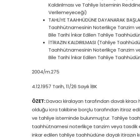
Kaldırılması ve Tahliye İsteminin Reddin
Verilemeyeceği)
TAHLİYE TAAHHÜDÜNE DAYANARAK BAŞLATIL
Taahhütnamesinin Noterlikçe Tanzim veya
Bile Tarihi İnkar Edilen Tahliye Taahhüdü
İTİRAZIN KALDIRILMASI (Tahliye Taahhüd
Taahhütnamesinin Noterlikçe Tanzim veya
Bile Tarihi İnkar Edilen Tahliye Taahhüdü
2004/m.275
4.12.1957 Tarih, 11/26 Sayılı İBK
ÖZET:
Davacı kiralayan tarafından davalı kira
olduğu icra takibine borçlu tarafından itiraz edi
ve tahliye isteminde bulunmuştur. Tahliye taah
taahhütnamesi noterlikçe tanzim veya tasdik edil
inkar edilen tahliye taahhüdüne dayalı itirazın 