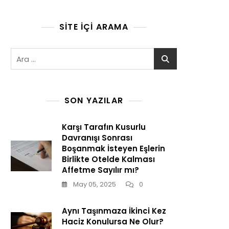
SITE İÇI ARAMA
Arama:
SON YAZILAR
Karşı Tarafın Kusurlu
Davranışı Sonrası
Boşanmak İsteyen Eşlerin
Birlikte Otelde Kalması
Affetme Sayılır mı?
May 05, 2025
0
Aynı Taşınmaza İkinci Kez
Haciz Konulursa Ne Olur?