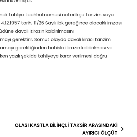
ini istemiştir.
anak tahliye taahhütnamesi noterlikçe tanzim veya
4.12.1957 tarih, 11/26 Sayılı ibk gereğince alacaklı imzası
üdüne dayalı itirazın kaldırılmasını
mayı gerektirir. Somut olayda davalı kiracı tanzim
lamayı gerektiğinden bahisle itirazın kaldırılması ve
ken yazılı şekilde tahliyeye karar verilmesi doğru
r
OLASI KASTLA BİLİNÇLİ TAKSİR ARASINDAKİ
AYIRICI ÖLÇÜT