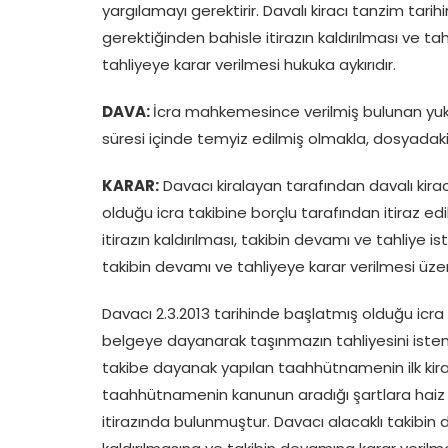
yargılamayı gerektirir. Davalı kiracı tanzim tari
gerektiğinden bahisle itirazın kaldırılması ve ta
tahliyeye karar verilmesi hukuka aykırıdır.
DAVA:
İcra mahkemesince verilmiş bulunan yuka
süresi içinde temyiz edilmiş olmakla, dosyadak
KARAR:
Davacı kiralayan tarafından davalı kir
olduğu icra takibine borçlu tarafından itiraz 
itirazın kaldırılması, takibin devamı ve tahliye
takibin devamı ve tahliyeye karar verilmesi üzer
Davacı 2.3.2013 tarihinde başlatmış olduğu icra ta
belgeye dayanarak taşınmazın tahliyesini istemi
takibe dayanak yapılan taahhütnamenin ilk kira s
taahhütnamenin kanunun aradığı şartlara haiz
itirazında bulunmuştur. Davacı alacaklı takibin