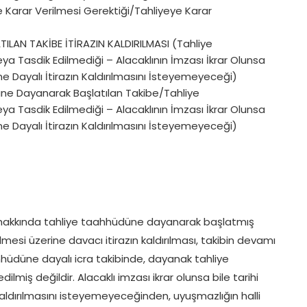
e Karar Verilmesi Gerektiği/Tahliyeye Karar
AN TAKİBE İTİRAZIN KALDIRILMASI (Tahliye
 Tasdik Edilmediği – Alacaklının İmzası İkrar Olunsa
ne Dayalı İtirazın Kaldırılmasını İsteyemeyeceği)
üne Dayanarak Başlatılan Takibe/Tahliye
 Tasdik Edilmediği – Alacaklının İmzası İkrar Olunsa
ne Dayalı İtirazın Kaldırılmasını İsteyemeyeceği)
cı hakkında tahliye taahhüdüne dayanarak başlatmış
lmesi üzerine davacı itirazın kaldırılması, takibin devamı
hüdüne dayalı icra takibinde, dayanak tahliye
miş değildir. Alacaklı imzası ikrar olunsa bile tarihi
kaldırılmasını isteyemeyeceğinden, uyuşmazlığın halli