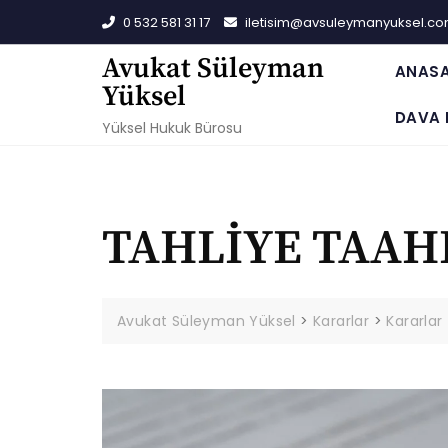
Skip
0 532 581 31 17
iletisim@avsuleymanyuksel.c
to
content
Avukat Süleyman
ANAS
Yüksel
DAVA 
Yüksel Hukuk Bürosu
TAHLİYE TAA
Avukat Süleyman Yüksel
>
Kararlar
>
Kararlar