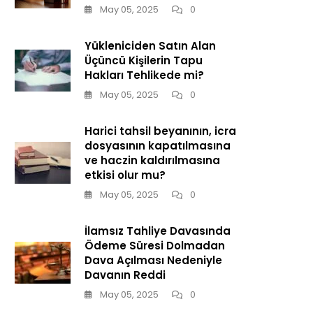
May 05, 2025
0
Yükleniciden Satın Alan
Üçüncü Kişilerin Tapu
Hakları Tehlikede mi?
May 05, 2025
0
Harici tahsil beyanının, icra
dosyasının kapatılmasına
ve haczin kaldırılmasına
etkisi olur mu?
May 05, 2025
0
İlamsız Tahliye Davasında
Ödeme Süresi Dolmadan
Dava Açılması Nedeniyle
Davanın Reddi
May 05, 2025
0