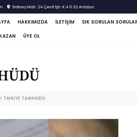
om
Balbey Mah. 24 Çenit İşh. K:4 D:32 Antalya
AYFA
HAKKIMIZDA
İLETIŞIM
SIK SORULAN SORULA
KAZAN
ÜYE OL
HHÜDÜ
>
TAHLİYE TAAHHÜDÜ