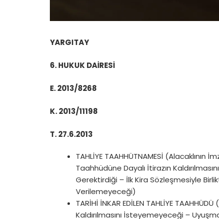
YARGITAY
6. HUKUK DAİRESİ
E. 2013/8268
K. 2013/11198
T. 27.6.2013
TAHLİYE TAAHHÜTNAMESİ (Alacaklının İmzası
Taahhüdüne Dayalı İtirazın Kaldırılmas
Gerektirdiği – İlk Kira Sözleşmesiyle Birl
Verilemeyeceği)
TARİHİ İNKAR EDİLEN TAHLİYE TAAHHÜDÜ (
Kaldırılmasını İsteyemeyeceği – Uyuşmaz