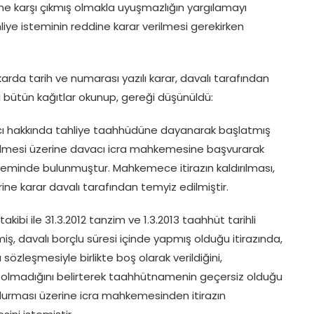
hine karşı çıkmış olmakla uyuşmazlığın yargılamayı
hliye isteminin reddine karar verilmesi gerekirken
rda tarih ve numarası yazılı karar, davalı tarafından
i bütün kağıtlar okunup, gereği düşünüldü:
acı hakkında tahliye taahhüdüne dayanarak başlatmış
edilmesi üzerine davacı icra mahkemesine başvurarak
 isteminde bulunmuştur. Mahkemece itirazın kaldırılması,
ine karar davalı tarafından temyiz edilmiştir.
kibi ile 31.3.2012 tanzim ve 1.3.2013 taahhüt tarihli
ş, davalı borçlu süresi içinde yapmış olduğu itirazında,
özleşmesiyle birlikte boş olarak verildiğini,
 olmadığını belirterek taahhütnamenin geçersiz olduğu
 durması üzerine icra mahkemesinden itirazın