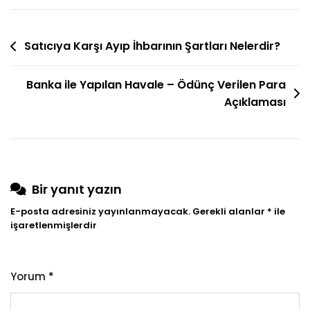
89/3
Haciz
Yazı
İhbarnamesine
Satıcıya Karşı Ayıp İhbarının Şartları Nelerdir?
Göre
gezinmesi
Açılan
Banka ile Yapılan Havale – Ödünç Verilen Para
Menfi
Açıklaması
Tespit
Davası
Bir yanıt yazın
E-posta adresiniz yayınlanmayacak.
Gerekli alanlar
*
ile
işaretlenmişlerdir
Yorum
*