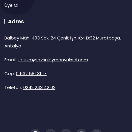
Üye Ol
Adres
Balbey Mah. 403 Sok. 24 Çenit İşh. K:4 D:32 Muratpaşa,
Antalya
Email:
iletisim@avsuleymanyuksel.com
Cep:
0 532 581 31 17
Telefon:
0242 243 42 02