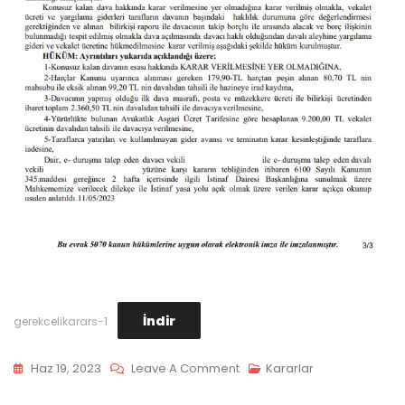
İndir
gerekcelikarars-1
On
Haz 19, 2023
Leave A Comment
Kararlar
İİK