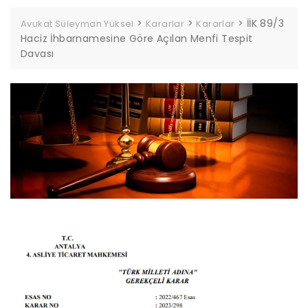
>
>
>
İİK 89/3
Avukat Süleyman Yüksel
Kararlar
Kararlar
Haciz İhbarnamesine Göre Açılan Menfi Tespit
Davası