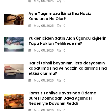
May 05, 2025
0
Aynı Taşınmaza İkinci Kez Haciz
Konulursa Ne Olur?
May 05, 2025
0
Yükleniciden Satın Alan Üçüncü Kişilerin
Tapu Hakları Tehlikede mi?
May 05, 2025
0
Harici tahsil beyanının, icra dosyasının
kapatılmasına ve haczin kaldırılmasına
etkisi olur mu?
May 05, 2025
0
İlamsız Tahliye Davasında Ödeme
Süresi Dolmadan Dava Açılması
Nedeniyle Davanın Reddi
May 05, 2025
0