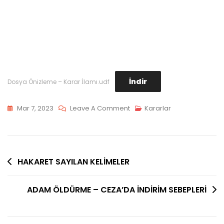
İndir
Dosya Önizleme – Karar İlamı.udf
On
Mar 7, 2023
Leave A Comment
Kararlar
BANKA
KREDİ
ALACAĞI
Yazı
–
HAKARET SAYILAN KELİMELER
ZAMAN
gezinmesi
AŞIMI
ADAM ÖLDÜRME – CEZA’DA İNDİRİM SEBEPLERİ