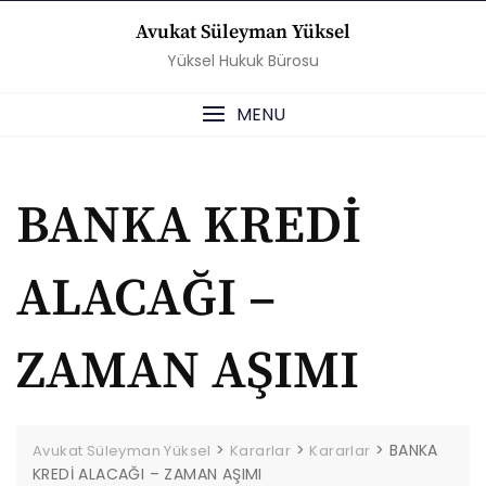
Skip
Avukat Süleyman Yüksel
to
Yüksel Hukuk Bürosu
content
MENU
BANKA KREDİ
ALACAĞI –
ZAMAN AŞIMI
>
>
>
BANKA
Avukat Süleyman Yüksel
Kararlar
Kararlar
KREDİ ALACAĞI – ZAMAN AŞIMI