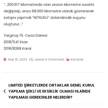
“…200.617 kilometrede olan aracın kilometre saatini
değiştirip, aracı 68.000 kilometre olarak göstererek
satışını yapmak “NİTELİKLİ” dolandırıcılık suçunu
oluşturur…”
Yargıtay 15. Ceza Dairesi
2018/541 Esas
2018/8268 Karar
On
Mar 15, 2023
Leave A Comment
Kararlar
ARACIN
KİLOMETRESİNDE
OYNAMA
Yazı
HALİNDE
LIMITED ŞİRKETLERDE ORTAKLAR GENEL KURUL
DOLANDIRICILIK
YAPILMA ŞEKLİ VE EKSİKLİK OLMASI HLAİNDE
gezinmesi
YAPILMASI GEREKENLER NELERDİR?
OLUR
MU?