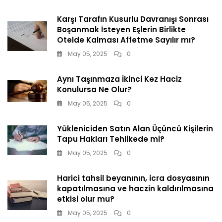
Karşı Tarafın Kusurlu Davranışı Sonrası
Boşanmak İsteyen Eşlerin Birlikte
Otelde Kalması Affetme Sayılır mı?
May 05, 2025
0
Aynı Taşınmaza İkinci Kez Haciz
Konulursa Ne Olur?
May 05, 2025
0
Yükleniciden Satın Alan Üçüncü Kişilerin
Tapu Hakları Tehlikede mi?
May 05, 2025
0
Harici tahsil beyanının, icra dosyasının
kapatılmasına ve haczin kaldırılmasına
etkisi olur mu?
May 05, 2025
0