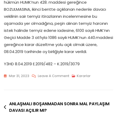
hükmün HUMK’nun 428. maddesi gereğince
BOZULMASINA, ikinci bentte açıklanan nedenle davacı
vekilinin sair temyiz itirazlarının incelenmesine bu
aşamada yer olmadığına, peşin alınan temyiz harcının
istek halinde temyiz edene iadesine, 6100 sayılı HMK’nın
Geçici Madde 3 atfıyla 1086 sayılı HUMK’nun 440.maddesi
gereğince karar düzeltme yolu açık olmak üzere,
08.04.2019 tarihinde oy birliğiyle karar verildi.
Y3HD 8.04.2019 E.2019/482 – K.2019/3079
On
Mar 31, 2023
Leave A Comment
Kararlar
ALTIN
İLE
YAPILAN
Yazı
SÖZLEŞME
ANLAŞMALI BOŞANMADAN SONRA MAL PAYLAŞIM
GEÇERLİ
DAVASI AÇILIR MI?
gezinmesi
OLUR