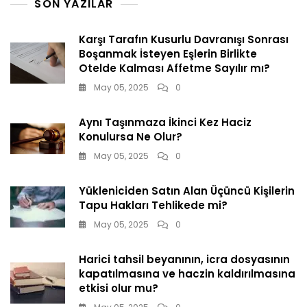
SON YAZILAR
Karşı Tarafın Kusurlu Davranışı Sonrası
Boşanmak İsteyen Eşlerin Birlikte
Otelde Kalması Affetme Sayılır mı?
May 05, 2025
0
Aynı Taşınmaza İkinci Kez Haciz
Konulursa Ne Olur?
May 05, 2025
0
Yükleniciden Satın Alan Üçüncü Kişilerin
Tapu Hakları Tehlikede mi?
May 05, 2025
0
Harici tahsil beyanının, icra dosyasının
kapatılmasına ve haczin kaldırılmasına
etkisi olur mu?