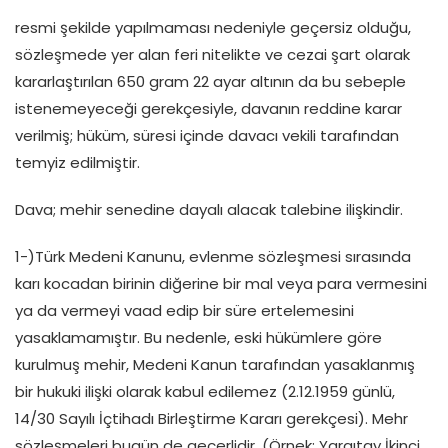
resmi şekilde yapılmaması nedeniyle geçersiz olduğu,
sözleşmede yer alan feri nitelikte ve cezai şart olarak
kararlaştırılan 650 gram 22 ayar altının da bu sebeple
istenemeyeceği gerekçesiyle, davanın reddine karar
verilmiş; hüküm, süresi içinde davacı vekili tarafından
temyiz edilmiştir.
Dava; mehir senedine dayalı alacak talebine ilişkindir.
1-)Türk Medeni Kanunu, evlenme sözleşmesi sırasında
karı kocadan birinin diğerine bir mal veya para vermesini
ya da vermeyi vaad edip bir süre ertelemesini
yasaklamamıştır. Bu nedenle, eski hükümlere göre
kurulmuş mehir, Medeni Kanun tarafından yasaklanmış
bir hukuki ilişki olarak kabul edilemez (2.12.1959 günlü,
14/30 Sayılı İçtihadı Birleştirme Kararı gerekçesi). Mehr
sözleşmeleri bugün de geçerlidir. (Örnek: Yargıtay İkinci