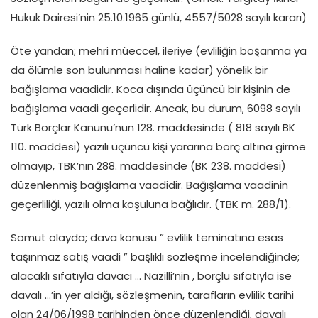
Hukuk Dairesi’nin 25.10.1965 günlü, 4557/5028 sayılı kararı)
Öte yandan; mehri müeccel, ileriye (evliliğin boşanma ya
da ölümle son bulunması haline kadar) yönelik bir
bağışlama vaadidir. Koca dışında üçüncü bir kişinin de
bağışlama vaadi geçerlidir. Ancak, bu durum, 6098 sayılı
Türk Borçlar Kanunu’nun 128. maddesinde ( 818 sayılı BK
110. maddesi) yazılı üçüncü kişi yararına borç altına girme
olmayıp, TBK’nın 288. maddesinde (BK 238. maddesi)
düzenlenmiş bağışlama vaadidir. Bağışlama vaadinin
geçerliliği, yazılı olma koşuluna bağlıdır. (TBK m. 288/1).
Somut olayda; dava konusu ” evlilik teminatına esas
taşınmaz satış vaadi ” başlıklı sözleşme incelendiğinde;
alacaklı sıfatıyla davacı … Nazilli’nin , borçlu sıfatıyla ise
davalı …’in yer aldığı, sözleşmenin, tarafların evlilik tarihi
olan 24/06/1998 tarihinden önce düzenlendiği, davalı