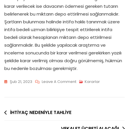
karar verilecek ise davacının ödemesi gereken tutarın
belirlenerek bu miktarın depo ettirilmesi sağlanmalıdır.
Şartların bulunması halinde intifa hakkı tanınmak üzere
intifa bedeli uzman bilirkişiye tespit ettirilerek intifa
bedeli olarak hesaplanan miktarın depo ettirilmesi
sağlanmalıdır. Bu şekilde yapılacak araştırma ve
inceleme sonucunda bir karar verilmesi gerekirken yazılı
şekilde karar verilmiş olması doğru görülmemiş, hükmün
bu nedenle bozulması gerekmiştir.
On
Şub 21, 2023
Leave A Comment
Kararlar
AİLE
KONUTU
–
Yazı
SAĞ
İHTİYAÇ NEDENİYLE TAHLİYE
KALAN
gezinmesi
EŞE
VEKALET ÜCRETİ ALACAĞI