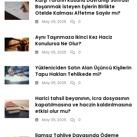
Karşı Tarafın Kusurlu Davranışı Sonrası
Boşanmak İsteyen Eşlerin Birlikte
Otelde Kalması Affetme Sayılır mı?
May 05, 2025
0
Aynı Taşınmaza İkinci Kez Haciz
Konulursa Ne Olur?
May 05, 2025
0
Yükleniciden Satın Alan Üçüncü Kişilerin
Tapu Hakları Tehlikede mi?
May 05, 2025
0
Harici tahsil beyanının, icra dosyasının
kapatılmasına ve haczin kaldırılmasına
etkisi olur mu?
May 05, 2025
0
İlamsız Tahliye Davasında Ödeme