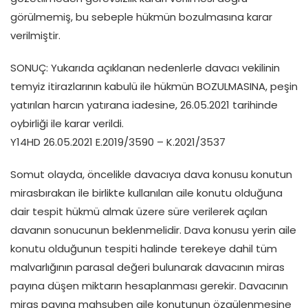
görülmemiş, bu sebeple hükmün bozulmasına karar
verilmiştir.
SONUÇ: Yukarıda açıklanan nedenlerle davacı vekilinin
temyiz itirazlarının kabulü ile hükmün BOZULMASINA, peşin
yatırılan harcın yatırana iadesine, 26.05.2021 tarihinde
oybirliği ile karar verildi.
Y14HD 26.05.2021 E.2019/3590 – K.2021/3537
Somut olayda, öncelikle davacıya dava konusu konutun
mirasbırakan ile birlikte kullanılan aile konutu olduğuna
dair tespit hükmü almak üzere süre verilerek açılan
davanın sonucunun beklenmelidir. Dava konusu yerin aile
konutu olduğunun tespiti halinde terekeye dahil tüm
malvarlığının parasal değeri bulunarak davacının miras
payına düşen miktarın hesaplanması gerekir. Davacının
miras payına mahsuben aile konutunun özgülenmesine