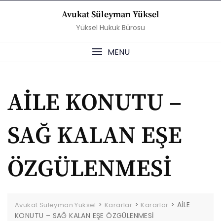
Skip
Avukat Süleyman Yüksel
to
Yüksel Hukuk Bürosu
content
MENU
AİLE KONUTU –
SAĞ KALAN EŞE
ÖZGÜLENMESİ
>
>
>
AİLE
Avukat Süleyman Yüksel
Kararlar
Kararlar
KONUTU – SAĞ KALAN EŞE ÖZGÜLENMESİ