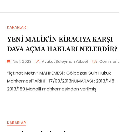
Takdirde
Taşınmazın
Mülkiyetinin
İade
KARARLAR
Edileceğine
Dair
YENİ MALİK’İN KİRACIYA KARŞI
Bir
İhtirazi
DAVA AÇMA HAKLARI NELERDİR?
Kayıt
Dermeyan
On
Nis 1, 2023
Avukat Süleyman Yüksel
Comment
Edilmediğine
YENİ
Göre,
“İçtihat Metni” MAHKEMESİ : Gölpazarı Sulh Hukuk
MALİK’İ
Açılan
KİRACI
MahkemesiTARİHİ : 17/09/2013NUMARASI : 2013/148-
İptal
KARŞI
Ve
2013/189 Mahalli mahkemesinden verilmiş
DAVA
Tescil
AÇMA
Davasının
HAKLAR
Dinlenilmesine
NELERD
Olanak
Var
Mıdır?
KARARLAR