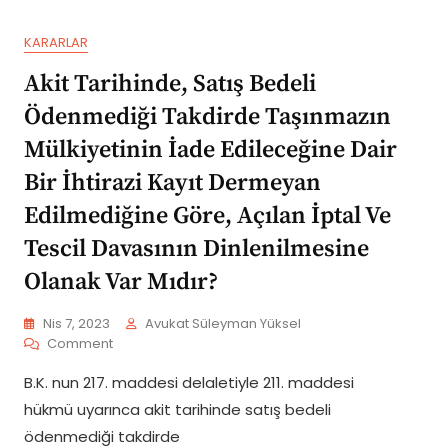
Mülkiyetinin
İade
KARARLAR
Edileceğine
Dair
Akit Tarihinde, Satış Bedeli
Bir
İhtirazi
Ödenmediği Takdirde Taşınmazın
Kayıt
Mülkiyetinin İade Edileceğine Dair
Dermeyan
Edilmediğine
Bir İhtirazi Kayıt Dermeyan
Göre,
Açılan
Edilmediğine Göre, Açılan İptal Ve
İptal
Tescil Davasının Dinlenilmesine
Ve
Tescil
Olanak Var Mıdır?
Davasının
Dinlenilmesine
Nis 7, 2023
Avukat Süleyman Yüksel
Olanak
On
Comment
Var
Akit
Mıdır?
B.K. nun 217. maddesi delaletiyle 211. maddesi
Tarihinde,
Satış
hükmü uyarınca akit tarihinde satış bedeli
Bedeli
ödenmediği takdirde
Ödenmediği