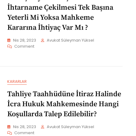
İhtarname Çekilmesi Tek Başına
Yeterli Mi Yoksa Mahkeme
Kararına İhtiyaç Var Mı ?
Nis 28, 2023
Avukat Süleyman Yüksel
On
Comment
Sözleşmeyi
Fesh
İçin
Noterden
İhtarname
KARARLAR
Çekilmesi
Tek
Tahliye Taahhüdüne İtiraz Halinde
Başına
Yeterli
İcra Hukuk Mahkemesinde Hangi
Mi
Koşullarda Talep Edilebilir?
Yoksa
Mahkeme
Kararına
Nis 28, 2023
Avukat Süleyman Yüksel
İhtiyaç
On
Comment