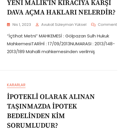
YENİ MALİK’İN KİRACIYA KARŞI
DAVA AÇMA HAKLARI NELERDİR?
On
Nis 1, 2023
Avukat Süleyman Yüksel
Comment
YENİ
“İçtihat Metni” MAHKEMESİ : Gölpazarı Sulh Hukuk
MALİK’İ
KİRACI
MahkemesiTARİHİ : 17/09/2013NUMARASI : 2013/148-
KARŞI
2013/189 Mahalli mahkemesinden verilmiş
DAVA
AÇMA
HAKLAR
NELERD
KARARLAR
İPOTEKLİ OLARAK ALINAN
TAŞINMAZDA İPOTEK
BEDELİNDEN KİM
SORUMLUDUR?