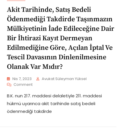
TAHLİYE
DAVASI
Akit Tarihinde, Satış Bedeli
Ödenmediği Takdirde Taşınmazın
Mülkiyetinin İade Edileceğine Dair
Bir İhtirazi Kayıt Dermeyan
Edilmediğine Göre, Açılan İptal Ve
Tescil Davasının Dinlenilmesine
Olanak Var Mıdır?
Nis 7, 2023
Avukat Süleyman Yüksel
On
Comment
Akit
B.K. nun 217. maddesi delaletiyle 211. maddesi
Tarihinde,
Satış
hükmü uyarınca akit tarihinde satış bedeli
Bedeli
ödenmediği takdirde
Ödenmediği
Takdirde
Taşınmazın