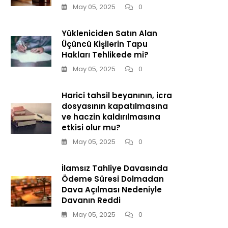
May 05, 2025
0
Yükleniciden Satın Alan
Üçüncü Kişilerin Tapu
Hakları Tehlikede mi?
May 05, 2025
0
Harici tahsil beyanının, icra
dosyasının kapatılmasına
ve haczin kaldırılmasına
etkisi olur mu?
May 05, 2025
0
İlamsız Tahliye Davasında
Ödeme Süresi Dolmadan
Dava Açılması Nedeniyle
Davanın Reddi
May 05, 2025
0