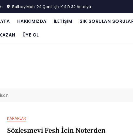
om
Balbey Mah. 24 Çenit İşh. K:4 D:32 Antalya
AYFA
HAKKIMIZDA
İLETIŞIM
SIK SORULAN SORULA
KAZAN
ÜYE OL
isan
KARARLAR
Sözleşmeyi Fesh İçin Noterden