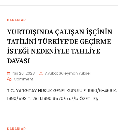
GEÇİRME
İSTEĞİ
NEDENİYLE
KARARLAR
TAHLİYE
DAVASI
YURTDIŞINDA ÇALIŞAN İŞÇİNİN
TATİLİNİ TÜRKİYE’DE GEÇİRME
İSTEĞİ NEDENİYLE TAHLİYE
DAVASI
Nis 20, 2023
Avukat Süleyman Yüksel
On
Comment
YURTDIŞINDA
T.C. YARGITAY HUKUK GENEL KURULU E. 1990/6-466 K.
ÇALIŞAN
İŞÇİNİN
1990/593 T. 28.11.1990 6570/m.7/b ÖZET : Eş
TATİLİNİ
TÜRKİYE’DE
GEÇİRME
İSTEĞİ
NEDENİYLE
KARARLAR