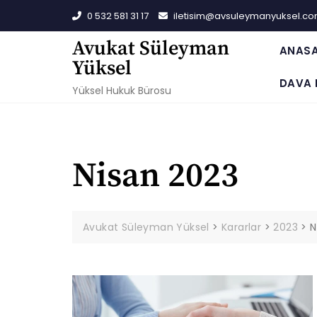
Skip
0 532 581 31 17
iletisim@avsuleymanyuksel.c
to
content
Avukat Süleyman
ANAS
Yüksel
DAVA 
Yüksel Hukuk Bürosu
Nisan 2023
Avukat Süleyman Yüksel
>
Kararlar
>
2023
>
N