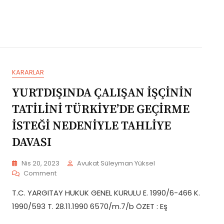
Var
Tahliye
Mı
Taahhüdüne
?
İtiraz
Halinde
İcra
Hukuk
Mahkemesinde
KARARLAR
Hangi
Koşullarda
YURTDIŞINDA ÇALIŞAN İŞÇİNİN
Talep
Edilebilir?
TATİLİNİ TÜRKİYE’DE GEÇİRME
İSTEĞİ NEDENİYLE TAHLİYE
DAVASI
Nis 20, 2023
Avukat Süleyman Yüksel
On
Comment
YURTDIŞINDA
T.C. YARGITAY HUKUK GENEL KURULU E. 1990/6-466 K.
ÇALIŞAN
İŞÇİNİN
1990/593 T. 28.11.1990 6570/m.7/b ÖZET : Eş
TATİLİNİ
TÜRKİYE’DE