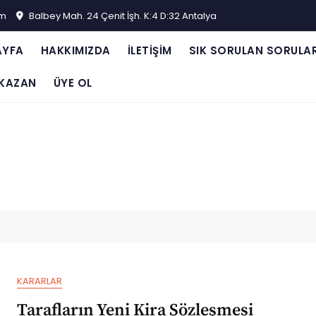
om
Balbey Mah. 24 Çenit İşh. K:4 D:32 Antalya
AYFA
HAKKIMIZDA
İLETIŞIM
SIK SORULAN SORULA
KAZAN
ÜYE OL
KARARLAR
Tarafların Yeni Kira Sözleşmesi