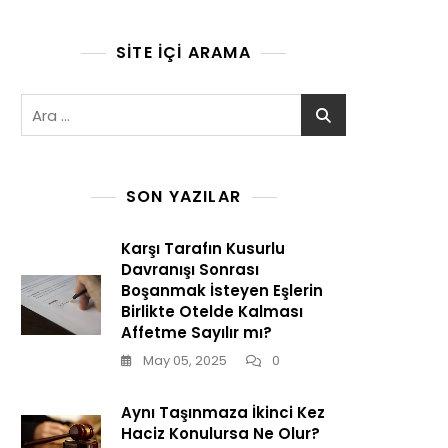
SITE İÇI ARAMA
Arama:
SON YAZILAR
Karşı Tarafın Kusurlu
Davranışı Sonrası
Boşanmak İsteyen Eşlerin
Birlikte Otelde Kalması
Affetme Sayılır mı?
May 05, 2025
0
Aynı Taşınmaza İkinci Kez
Haciz Konulursa Ne Olur?