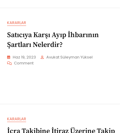
Açılan
Menfi
Tespit
Davası
KARARLAR
Satıcıya Karşı Ayıp İhbarının
Şartları Nelerdir?
Haz 19, 2023
Avukat Süleyman Yüksel
On
Comment
Satıcıya
Karşı
Ayıp
İhbarının
Şartları
Nelerdir?
KARARLAR
İcra Takibine İtiraz Üzerine Takip