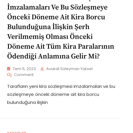
İmzalamaları Ve Bu Sözleşmeye
Önceki Döneme Ait Kira Borcu
Bulunduğuna İlişkin Şerh
Verilmemiş Olması Önceki
Döneme Ait Tüm Kira Paralarının
Ödendiği Anlamına Gelir Mi?
Tem 5, 2023
Avukat Süleyman Yüksel
On
Comment
Tarafların
Tarafların yeni kira sözleşmesi imzalamaları ve bu
Yeni
Kira
sözleşmeye önceki döneme ait kira borcu
Sözleşmesi
bulunduğuna ilişkin
İmzalamaları
Ve
Bu
Sözleşmeye
Önceki