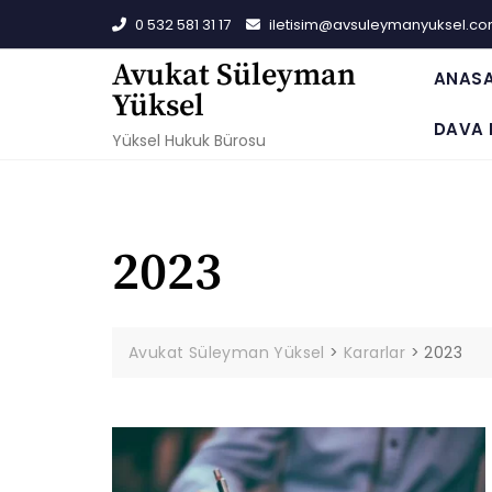
Skip
0 532 581 31 17
iletisim@avsuleymanyuksel.c
to
content
Avukat Süleyman
ANAS
Yüksel
DAVA 
Yüksel Hukuk Bürosu
2023
Avukat Süleyman Yüksel
>
Kararlar
>
2023