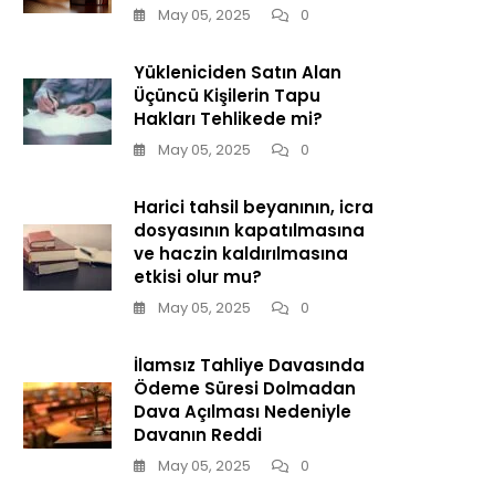
May 05, 2025
0
Yükleniciden Satın Alan
Üçüncü Kişilerin Tapu
Hakları Tehlikede mi?
May 05, 2025
0
Harici tahsil beyanının, icra
dosyasının kapatılmasına
ve haczin kaldırılmasına
etkisi olur mu?
May 05, 2025
0
İlamsız Tahliye Davasında
Ödeme Süresi Dolmadan
Dava Açılması Nedeniyle
Davanın Reddi
May 05, 2025
0