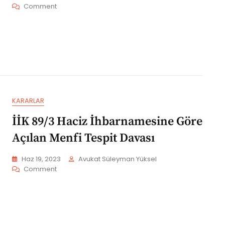
On
Comment
Banka
Ile
Yapılan
Havale
–
Ödünç
Verilen
Para
Açıklaması
KARARLAR
İİK 89/3 Haciz İhbarnamesine Göre
Açılan Menfi Tespit Davası
Haz 19, 2023
Avukat Süleyman Yüksel
On
Comment
İİK
89/3
Haciz
İhbarnamesine
Göre