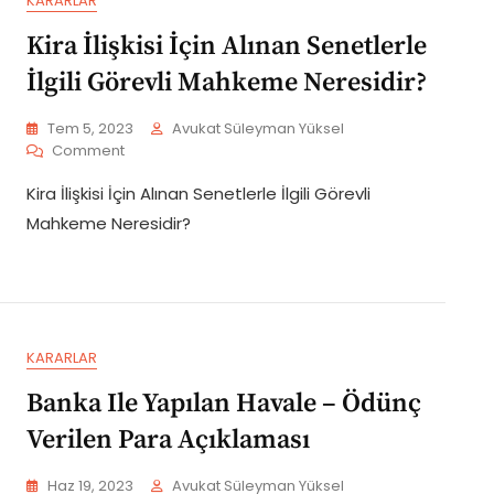
KARARLAR
Döneme
Ait
Kira İlişkisi İçin Alınan Senetlerle
Kira
Borcu
İlgili Görevli Mahkeme Neresidir?
Bulunduğuna
İlişkin
Tem 5, 2023
Avukat Süleyman Yüksel
Şerh
On
Comment
Verilmemiş
Kira
Olması
Kira İlişkisi İçin Alınan Senetlerle İlgili Görevli
İlişkisi
Önceki
İçin
Mahkeme Neresidir?
Döneme
Alınan
Ait
Senetlerle
Tüm
İlgili
Kira
Görevli
Paralarının
Mahkeme
Ödendiği
Neresidir?
Anlamına
KARARLAR
Gelir
Banka Ile Yapılan Havale – Ödünç
Mi?
Verilen Para Açıklaması
Haz 19, 2023
Avukat Süleyman Yüksel