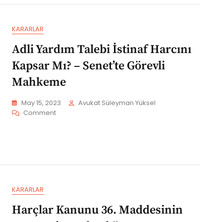
–
Aynı
Konutta
KARARLAR
Oturmayan
Anneye
Adli Yardım Talebi İstinaf Harcını
Yapılan
Tebligat
Kapsar Mı? – Senet’te Görevli
Geçerli
Mahkeme
Midir
?
May 15, 2023
Avukat Süleyman Yüksel
On
Comment
Adli
Yardım
Talebi
İstinaf
Harcını
Kapsar
Mı?
KARARLAR
–
Senet’te
Harçlar Kanunu 36. Maddesinin
Görevli
Mahkeme