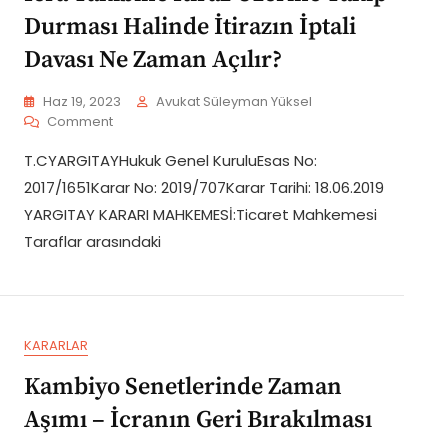
Durması Halinde İtirazın İptali
Davası Ne Zaman Açılır?
Haz 19, 2023
Avukat Süleyman Yüksel
On
Comment
İcra
T.CYARGITAYHukuk Genel KuruluEsas No:
Takibine
İtiraz
2017/1651Karar No: 2019/707Karar Tarihi: 18.06.2019
Üzerine
YARGITAY KARARI MAHKEMESİ:Ticaret Mahkemesi
Takip
Taraflar arasındaki
Durması
Halinde
İtirazın
İptali
Davası
Ne
KARARLAR
Zaman
Açılır?
Kambiyo Senetlerinde Zaman
Aşımı – İcranın Geri Bırakılması