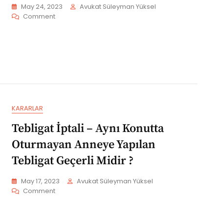
May 24, 2023
Avukat Süleyman Yüksel
On
Comment
Kambiyo
Senetlerinde
Zaman
Aşımı
–
İcranın
Geri
Bırakılması
KARARLAR
Tebligat İptali – Aynı Konutta
Oturmayan Anneye Yapılan
Tebligat Geçerli Midir ?
May 17, 2023
Avukat Süleyman Yüksel
On
Comment
Tebligat
İptali