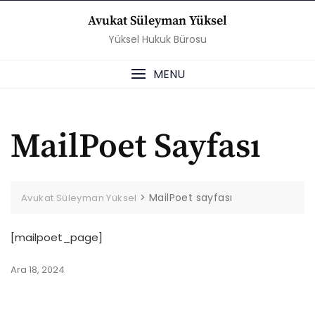
Skip
Avukat Süleyman Yüksel
to
Yüksel Hukuk Bürosu
content
MENU
MailPoet Sayfası
>
MailPoet sayfası
Avukat Süleyman Yüksel
[mailpoet_page]
Ara 18, 2024